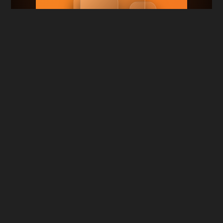
RuDub.TV
|
Смотри сериалы онлайн
бесплатно
Карта сайта
|
Правообладателям
Сотрудничество и реклама:
tvrudub@gmail.com
VK
TG
RuTube