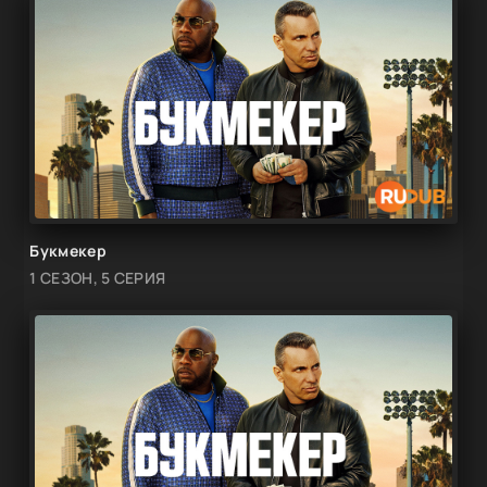
Букмекер
1 СЕЗОН, 5 СЕРИЯ