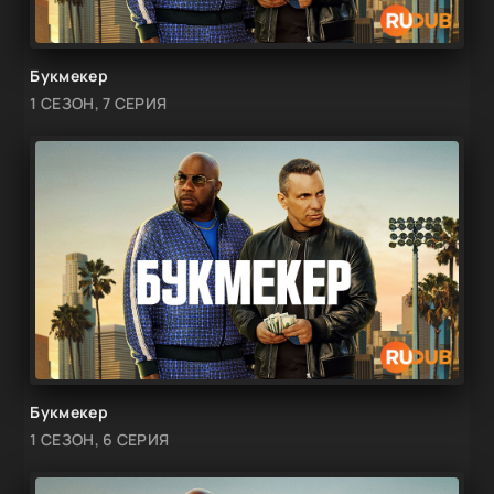
Букмекер
1 СЕЗОН, 7 СЕРИЯ
Букмекер
1 СЕЗОН, 6 СЕРИЯ