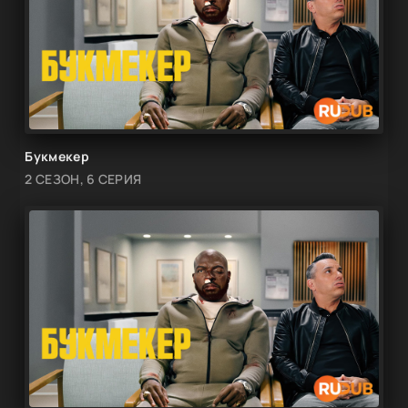
Букмекер
2 СЕЗОН, 6 СЕРИЯ