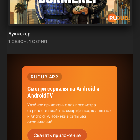
Букмекер
1 СЕЗОН, 1 СЕРИЯ
RUDUB.APP
Смотри сериалы на Android и
AndroidTV
Удобное приложение для просмотра
сериалов онлайн на смартфонах, планшетах
и AndroidTV. Новинки и хиты без
ограничений.
Скачать приложение