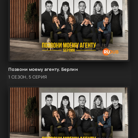
Позвони моему агенту. Берлин
1 СЕЗОН, 5 СЕРИЯ