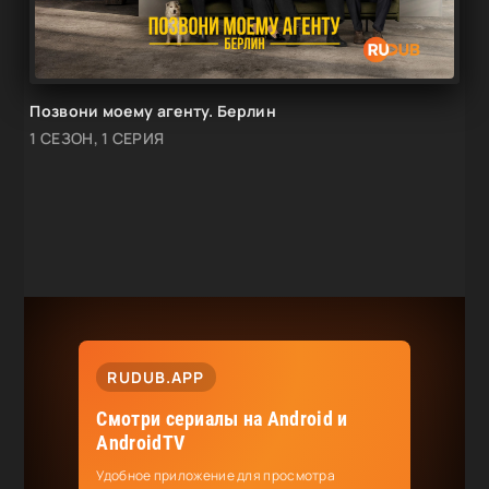
Позвони моему агенту. Берлин
1 СЕЗОН, 1 СЕРИЯ
RUDUB.APP
Смотри сериалы на Android и
AndroidTV
Удобное приложение для просмотра