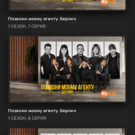
Позвони моему агенту. Берлин
1 СЕЗОН, 7 СЕРИЯ
Позвони моему агенту. Берлин
1 СЕЗОН, 6 СЕРИЯ