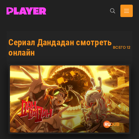
Сериал Дандадан смотреть
ВСЕГО 12
онлайн