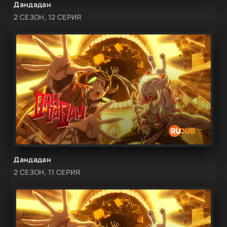
Дандадан
2 СЕЗОН, 12 СЕРИЯ
Дандадан
2 СЕЗОН, 11 СЕРИЯ