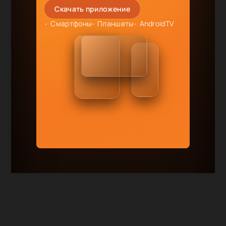
Скачать приложение
Смартфоны
Планшеты
AndroidTV
RuDub.TV
|
Смотри сериалы онлайн
бесплатно
Карта сайта
|
Правообладателям
Сотрудничество и реклама: