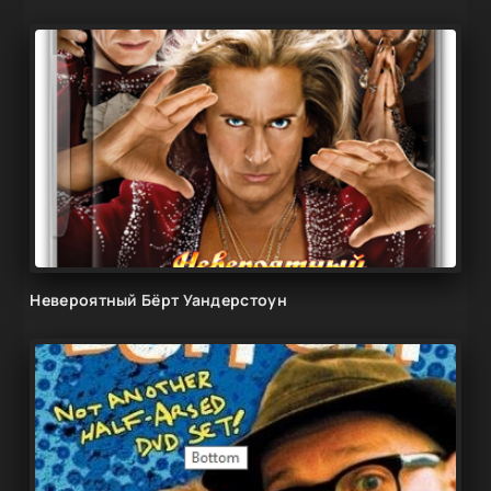
Невероятный Бёрт Уандерстоун