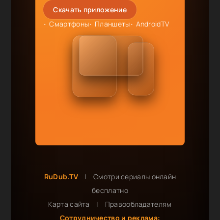
Скачать приложение
Смартфоны
Планшеты
AndroidTV
RuDub.TV
|
Смотри сериалы онлайн
бесплатно
Карта сайта
|
Правообладателям
Сотрудничество и реклама: