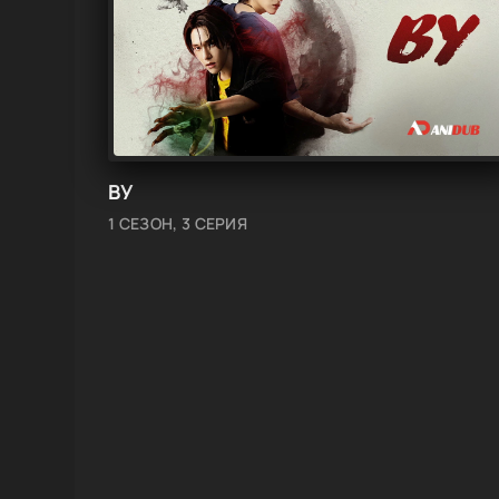
ВУ
1 СЕЗОН, 3 СЕРИЯ