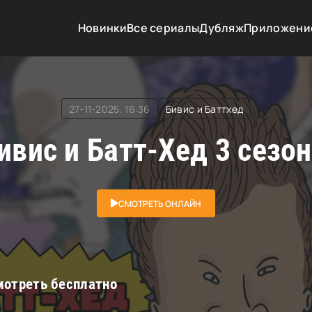
Новинки
Все сериалы
Дубляж
Приложени
27-11-2025, 16:36
Бивис и Баттхед
ивис и Батт-Хед 3 сезон
СМОТРЕТЬ ОНЛАЙН
смотреть бесплатно