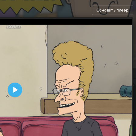
Обновить плеер