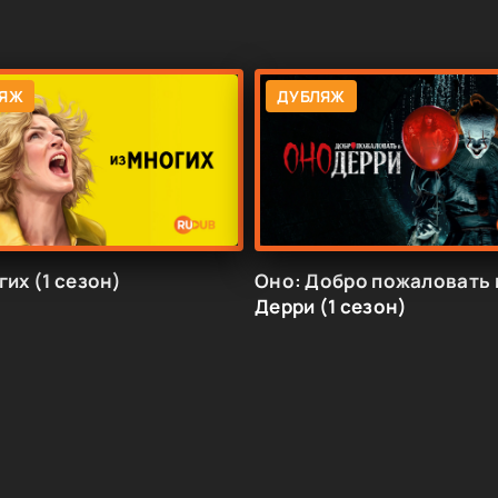
ЛЯЖ
ДУБЛЯЖ
гих (1 сезон)
Оно: Добро пожаловать 
Дерри (1 сезон)