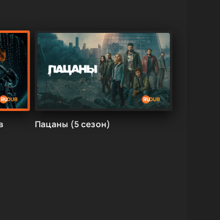
в
Пацаны (5 сезон)