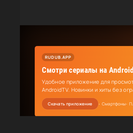
RUDUB.APP
Смотри сериалы на Android
Удобное приложение для просмот
AndroidTV. Новинки и хиты без ог
Скачать приложение
Смартфоны
П