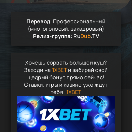
Перевод
: Профессиональный
(многоголосый, закадровый)
Релиз-группа
:
Ru
Dub
.TV
Хочешь сорвать большой куш?
Заходи на
1XBET
и забирай свой
щедрый бонус прямо сейчас!
Ставки, игры и казино уже ждут
тебя!
1XBET