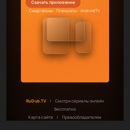
Скачать приложение
Смартфоны
Планшеты
AndroidTV
RuDub.TV
|
Смотри сериалы онлайн
бесплатно
Карта сайта
|
Правообладателям
Сотрудничество и реклама: