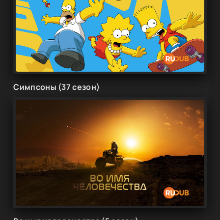
Симпсоны (37 сезон)