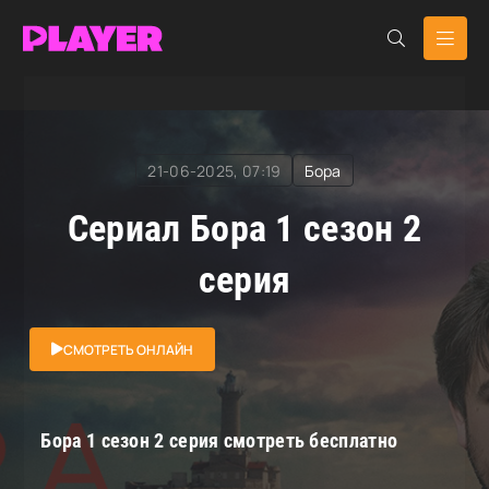
RuDub Player
»
Бора
» Бора
21-06-2025, 07:19
Бора
Сериал Бора 1 сезон 2
серия
СМОТРЕТЬ ОНЛАЙН
Бора 1 сезон 2 серия смотреть бесплатно