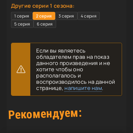
Другие серии 1 сезона:
1 серия
2 серия
3 серия
4 серия
5 серия
6 серия
Если вы являетесь
обладателем прав на показ
данного произведения и не
хотите чтобы оно
располагалось и
воспроизводилось на данной
странице,
напишите нам
.
Рекомендуем: