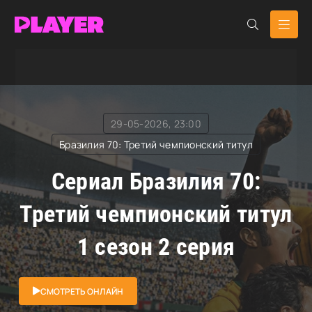
RuDub Player
»
Бразилия 70: Третий чемпионский
титул
» Бразилия 70: Третий чемпионский титул
29-05-2026, 23:00
Бразилия 70: Третий чемпионский титул
Сериал Бразилия 70:
Третий чемпионский титул
1 сезон 2 серия
СМОТРЕТЬ ОНЛАЙН