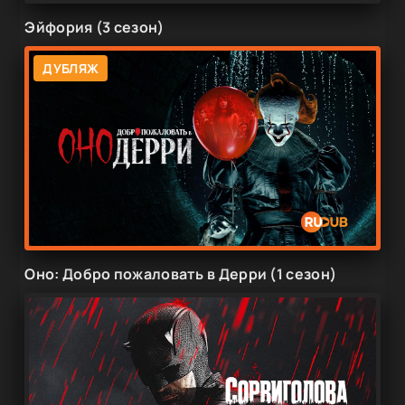
Эйфория (3 сезон)
ДУБЛЯЖ
Оно: Добро пожаловать в Дерри (1 сезон)