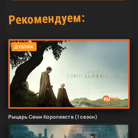
Рекомендуем:
ДУБЛЯЖ
Рыцарь Семи Королевств (1 сезон)