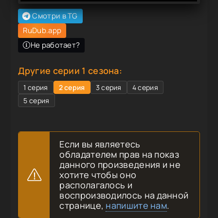
Смотри в TG
RuDub.app
Не работает?
Другие серии 1 сезона:
1 серия
2 серия
3 серия
4 серия
5 серия
Если вы являетесь
обладателем прав на показ
данного произведения и не
хотите чтобы оно
располагалось и
воспроизводилось на данной
странице,
напишите нам
.