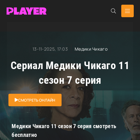
RuDub Player
»
Медики Чикаго
» Медики Чикаго
13-11-2025, 17:03
Медики Чикаго
Сериал Медики Чикаго 11
сезон 7 серия
СМОТРЕТЬ ОНЛАЙН
Медики Чикаго 11 сезон 7 серия смотреть
бесплатно