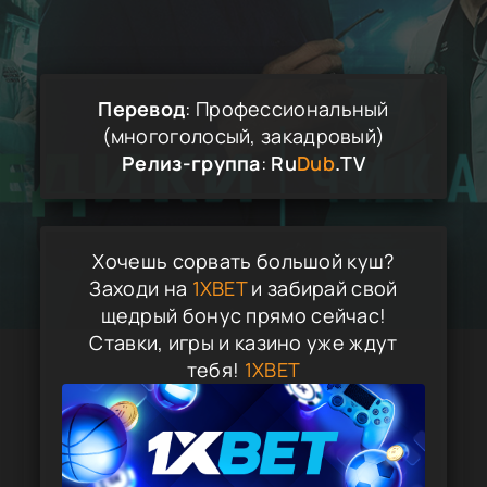
Перевод
: Профессиональный
(многоголосый, закадровый)
Релиз-группа
:
Ru
Dub
.TV
Хочешь сорвать большой куш?
Заходи на
1XBET
и забирай свой
щедрый бонус прямо сейчас!
Ставки, игры и казино уже ждут
тебя!
1XBET