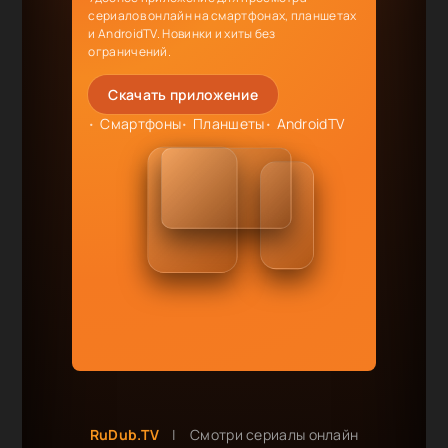
сериалов онлайн на смартфонах, планшетах
и AndroidTV. Новинки и хиты без
ограничений.
Скачать приложение
Смартфоны
Планшеты
AndroidTV
RuDub.TV
|
Смотри сериалы онлайн