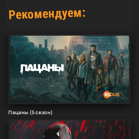
Рекомендуем:
Пацаны (5 сезон)