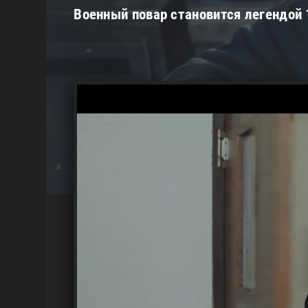
Военный повар становится легендой 