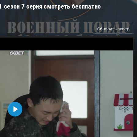
1 сезон 7 серия смотреть бесплатно
Обновить плеер