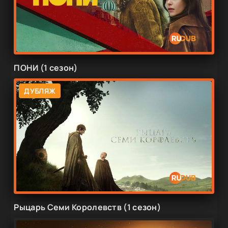
ПОНИ (1 сезон)
ДУБЛЯЖ
Рыцарь Семи Королевств (1 сезон)