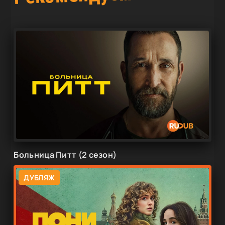
Больница Питт (2 сезон)
ДУБЛЯЖ