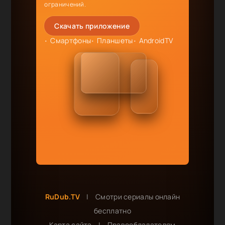
ограничений.
Скачать приложение
Смартфоны
Планшеты
AndroidTV
RuDub.TV
|
Смотри сериалы онлайн
бесплатно
Карта сайта
|
Правообладателям