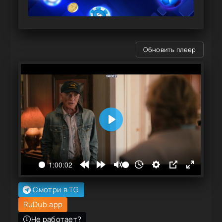
Обновить плеер
Смотри в TG
RuDub.app
Не работает?