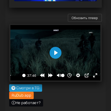
Обновить плеер
Смотри в TG
RuDub.app
Не работает?