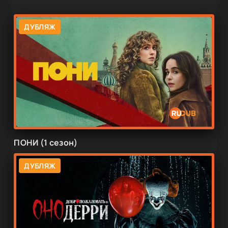
ДУБЛЯЖ
ПОНИ (1 сезон)
ДУБЛЯЖ