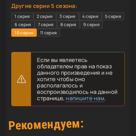
Другие серии 5 сезона:
1 серия
2 серия
3 серия
4 серия
5 серия
6 серия
7 серия
8 серия
9 серия
10 серия
11 серия
Если вы являетесь
обладателем прав на показ
данного произведения и не
хотите чтобы оно
располагалось и
воспроизводилось на данной
странице,
напишите нам
.
Рекомендуем: