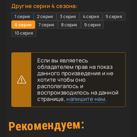
Другие серии 4 сезона:
1 серия
2 серия
3 серия
4 серия
5 серия
6 серия
7 серия
8 серия
9 серия
10 серия
Если вы являетесь
обладателем прав на показ
данного произведения и не
хотите чтобы оно
располагалось и
воспроизводилось на данной
странице,
напишите нам
.
Рекомендуем: