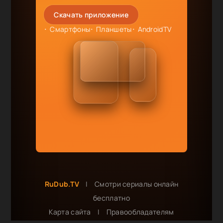
Скачать приложение
Смартфоны
Планшеты
AndroidTV
RuDub.TV
|
Смотри сериалы онлайн
бесплатно
Карта сайта
|
Правообладателям