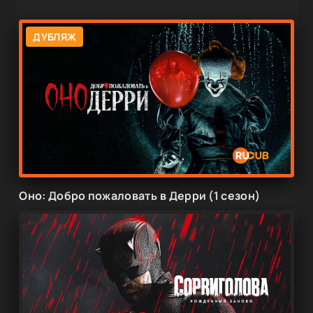
ДУБЛЯЖ
Оно: Добро пожаловать в Дерри (1 сезон)