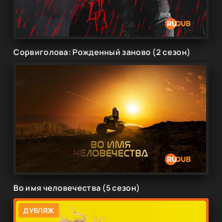
Сорвиголова: Рожденный заново (2 сезон)
Во имя человечества (5 сезон)
ДУБЛЯЖ