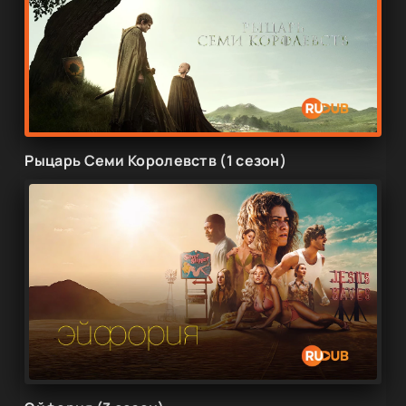
Рыцарь Семи Королевств (1 сезон)