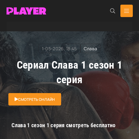
RuDub Player
»
Слава
» Слава
1-05-2026, 18:45
Слава
Сериал Слава 1 сезон 1
серия
СМОТРЕТЬ ОНЛАЙН
Слава 1 сезон 1 серия смотреть бесплатно