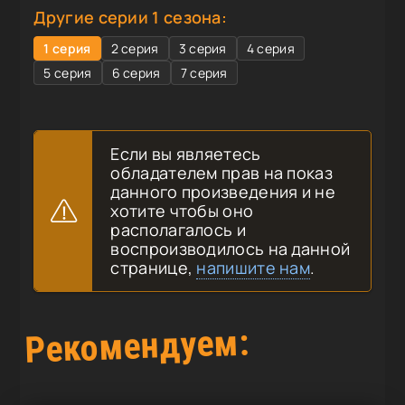
Другие серии 1 сезона:
1 серия
2 серия
3 серия
4 серия
5 серия
6 серия
7 серия
Если вы являетесь
обладателем прав на показ
данного произведения и не
хотите чтобы оно
располагалось и
воспроизводилось на данной
странице,
напишите нам
.
Рекомендуем: