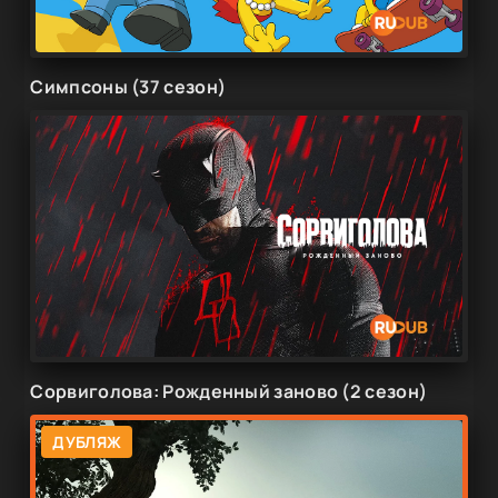
Симпсоны (37 сезон)
Сорвиголова: Рожденный заново (2 сезон)
ДУБЛЯЖ