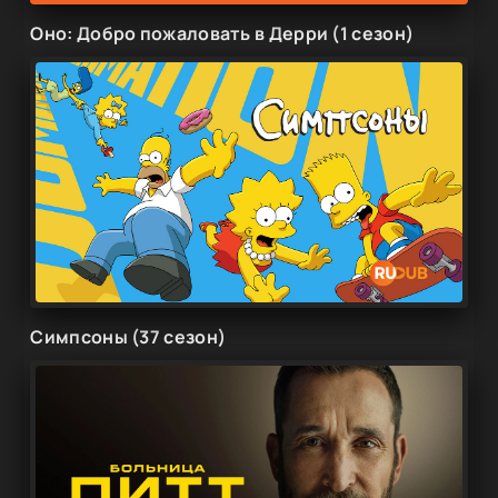
Оно: Добро пожаловать в Дерри (1 сезон)
Симпсоны (37 сезон)