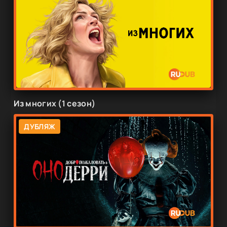
Из многих (1 сезон)
ДУБЛЯЖ