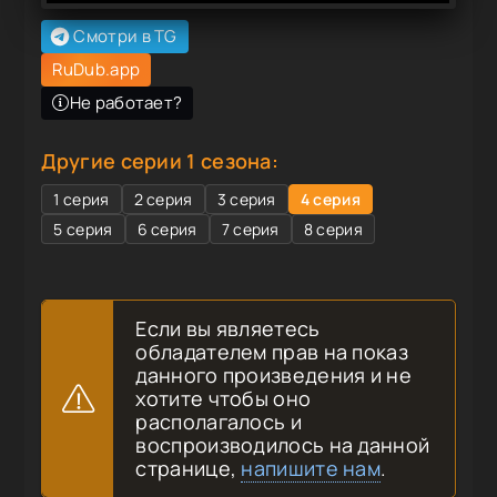
Смотри в TG
RuDub.app
Не работает?
Другие серии 1 сезона:
1 серия
2 серия
3 серия
4 серия
5 серия
6 серия
7 серия
8 серия
Если вы являетесь
обладателем прав на показ
данного произведения и не
хотите чтобы оно
располагалось и
воспроизводилось на данной
странице,
напишите нам
.