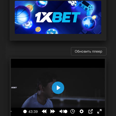
Обновить плеер