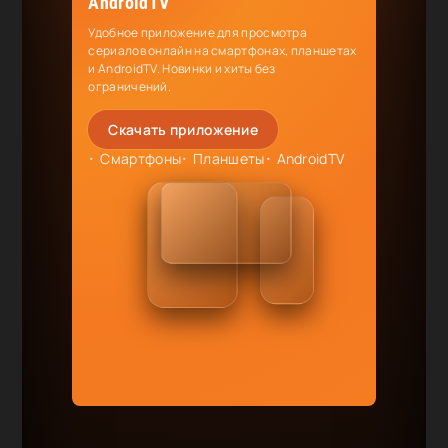
AndroidTV
Удобное приложение для просмотра
сериалов онлайн на смартфонах, планшетах
и AndroidTV. Новинки и хиты без
ограничений.
Скачать приложение
Смартфоны
Планшеты
AndroidTV