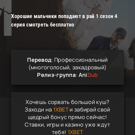
Хорошие мальчики попадают в рай 1 сезон 4
серия смотреть бесплатно
Перевод
: Профессиональный
(многоголосый, закадровый)
Релиз-группа
:
Ani
Dub
Хочешь сорвать большой куш?
Заходи на
1XBET
и забирай свой
щедрый бонус прямо сейчас!
Ставки, игры и казино уже ждут
тебя!
1XBET