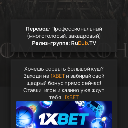
Перевод
: Профессиональный
(многоголосый, закадровый)
Релиз-группа
:
Ru
Dub
.TV
Хочешь сорвать большой куш?
Заходи на
1XBET
и забирай свой
щедрый бонус прямо сейчас!
Ставки, игры и казино уже ждут
тебя!
1XBET