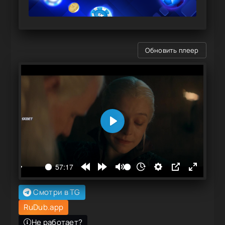
Обновить плеер
Смотри в TG
RuDub.app
Не работает?