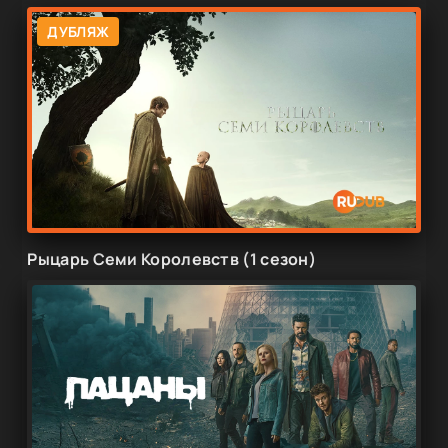
ДУБЛЯЖ
Рыцарь Семи Королевств (1 сезон)