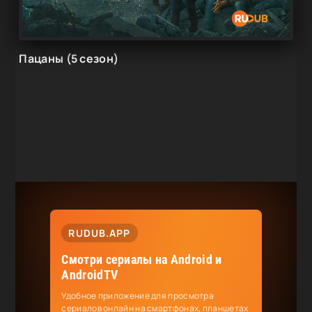
Пацаны (5 сезон)
RUDUB.APP
Смотри сериалы на Android и
AndroidTV
Удобное приложение для просмотра
сериалов онлайн на смартфонах, планшетах