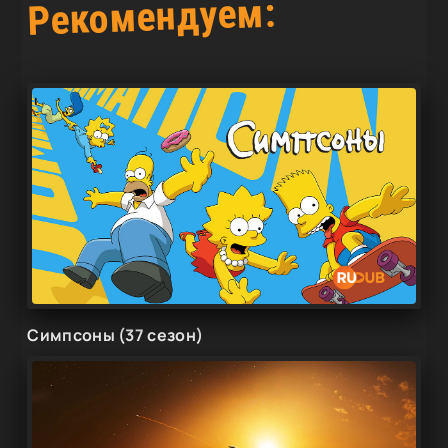
Рекомендуем:
Симпсоны (37 сезон)