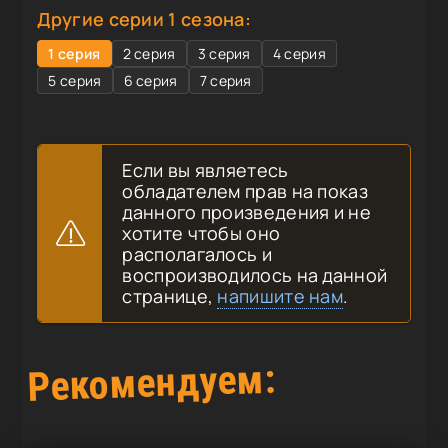
Другие серии 1 сезона:
1 серия
2 серия
3 серия
4 серия
5 серия
6 серия
7 серия
Если вы являетесь
обладателем прав на показ
данного произведения и не
хотите чтобы оно
располагалось и
воспроизводилось на данной
странице,
напишите нам
.
Рекомендуем: