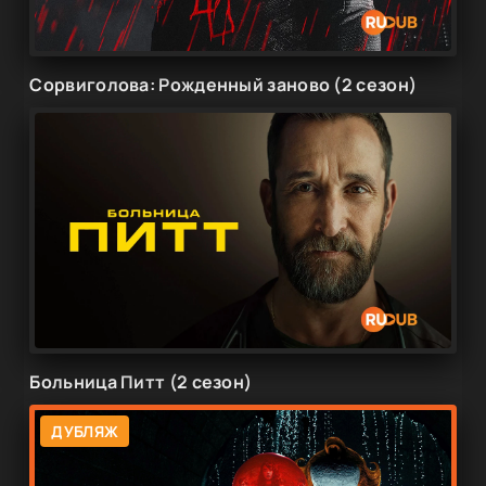
Сорвиголова: Рожденный заново (2 сезон)
Больница Питт (2 сезон)
ДУБЛЯЖ