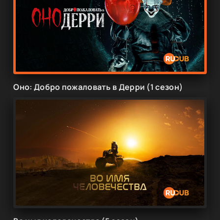
Оно: Добро пожаловать в Дерри (1 сезон)