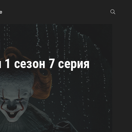
е
 1 сезон 7 серия