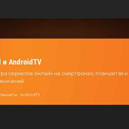
 и AndroidTV
ра сериалов онлайн на смартфонах, планшетах и
раничений.
ланшеты
AndroidTV
но