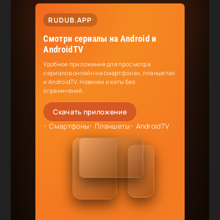
RUDUB.APP
Смотри сериалы на Android и
AndroidTV
Удобное приложение для просмотра
сериалов онлайн на смартфонах, планшетах
и AndroidTV. Новинки и хиты без
ограничений.
Скачать приложение
Смартфоны
Планшеты
AndroidTV