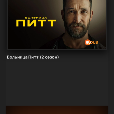
Больница Питт (2 сезон)