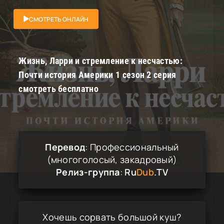
СМОТРЕТЬ ОНЛАЙН
Жизнь, Ларри и стремление к несчастью:
Почти история Америки 1 сезон 2 серия
смотреть бесплатно
Перевод
: Профессиональный
(многоголосый, закадровый)
Релиз-группа
:
Ru
Dub
.TV
Хочешь сорвать большой куш?