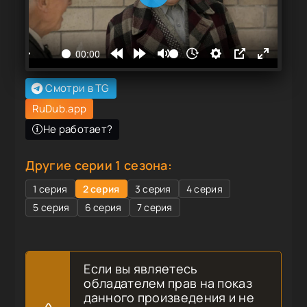
Смотри в TG
RuDub.app
Не работает?
Другие серии 1 сезона:
1 серия
2 серия
3 серия
4 серия
5 серия
6 серия
7 серия
Если вы являетесь
обладателем прав на показ
данного произведения и не