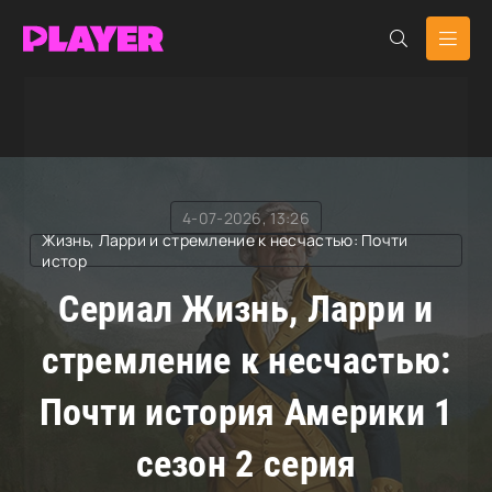
RuDub Player
»
Жизнь, Ларри и стремление к
несчастью: Почти истор
» Жизнь, Ларри и
стремление к несчастью: Почти история Америки
4-07-2026, 13:26
Жизнь, Ларри и стремление к несчастью: Почти
истор
Сериал Жизнь, Ларри и
стремление к несчастью:
Почти история Америки 1
сезон 2 серия