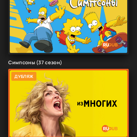
Симпсоны (37 сезон)
ДУБЛЯЖ