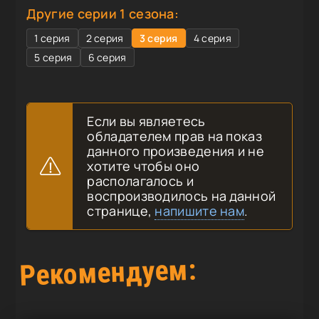
Другие серии 1 сезона:
1 серия
2 серия
3 серия
4 серия
5 серия
6 серия
Если вы являетесь
обладателем прав на показ
данного произведения и не
хотите чтобы оно
располагалось и
воспроизводилось на данной
странице,
напишите нам
.
Рекомендуем: