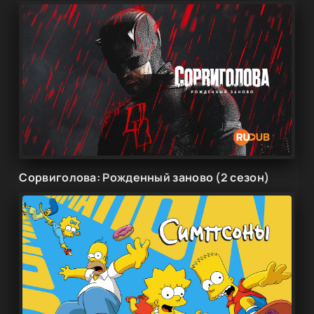
Сорвиголова: Рожденный заново (2 сезон)