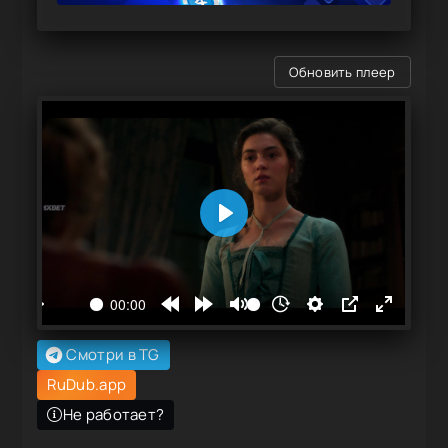
Обновить плеер
Смотри в TG
RuDub.app
Не работает?