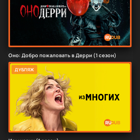
Оно: Добро пожаловать в Дерри (1 сезон)
ДУБЛЯЖ