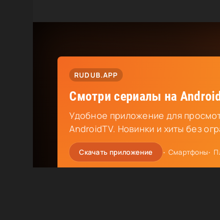
RUDUB.APP
Смотри сериалы на Android
Удобное приложение для просмот
AndroidTV. Новинки и хиты без ог
Скачать приложение
Смартфоны
П
RuDub.TV
|
Смотри сериалы онлайн бесплат
Карта сайта
|
Правообладателям