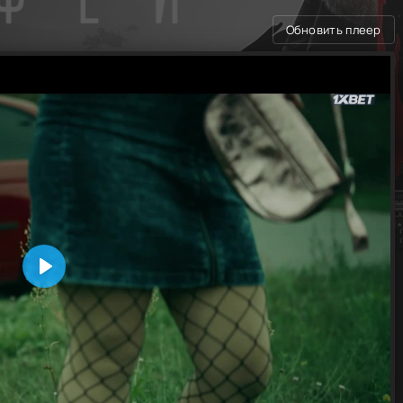
Обновить плеер