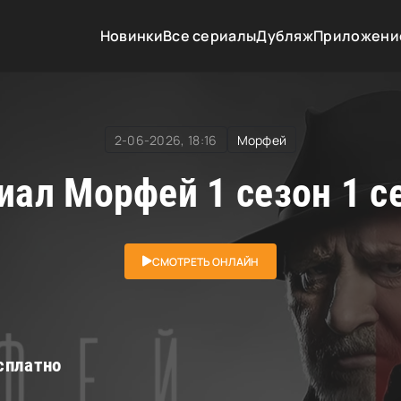
Новинки
Все сериалы
Дубляж
Приложени
2-06-2026, 18:16
Морфей
иал Морфей 1 сезон 1 с
СМОТРЕТЬ ОНЛАЙН
сплатно