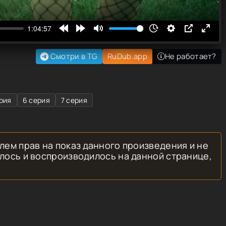
Смотри в TG
RuDub.app
Не работает?
рия
6 серия
7 серия
лем прав на показ данного произведения и не
лось и воспроизводилось на данной странице,