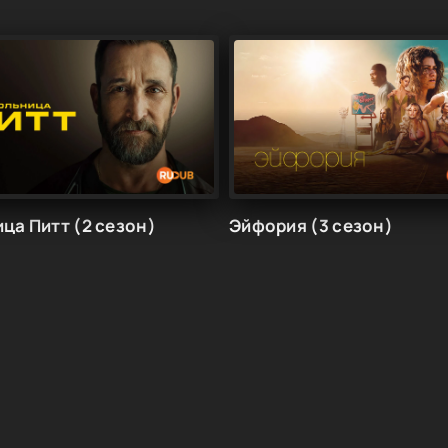
ца Питт (2 сезон)
Эйфория (3 сезон)