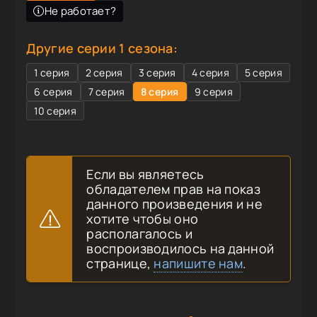
Не работает?
Другие серии 1 сезона:
1 серия
2 серия
3 серия
4 серия
5 серия
6 серия
7 серия
8 серия
9 серия
10 серия
Если вы являетесь
обладателем прав на показ
данного произведения и не
хотите чтобы оно
располагалось и
воспроизводилось на данной
странице,
напишите нам
.