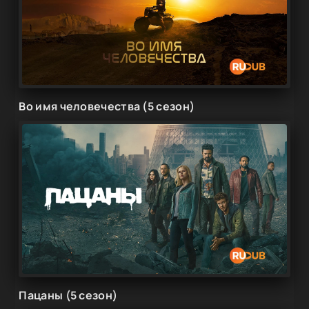
Во имя человечества (5 сезон)
Пацаны (5 сезон)