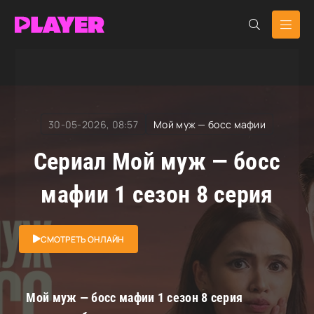
RuDub Player
»
Мой муж — босс мафии
» Мой муж —
босс мафии
30-05-2026, 08:57
Мой муж — босс мафии
Сериал Мой муж — босс
мафии 1 сезон 8 серия
СМОТРЕТЬ ОНЛАЙН
Мой муж — босс мафии 1 сезон 8 серия