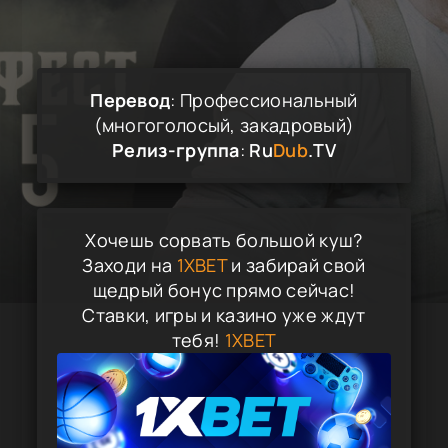
Перевод
: Профессиональный
(многоголосый, закадровый)
Релиз-группа
:
Ru
Dub
.TV
Хочешь сорвать большой куш?
Заходи на
1XBET
и забирай свой
щедрый бонус прямо сейчас!
Ставки, игры и казино уже ждут
тебя!
1XBET