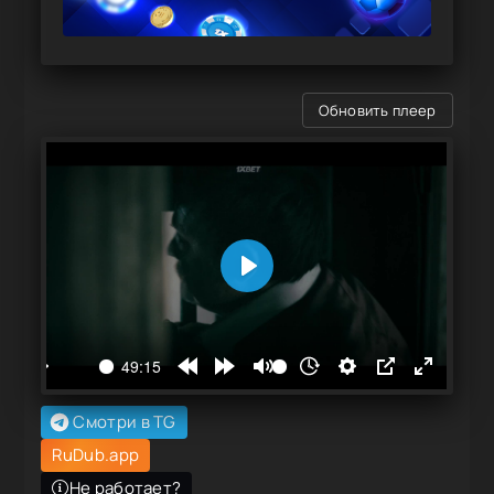
Обновить плеер
Смотри в TG
RuDub.app
Не работает?