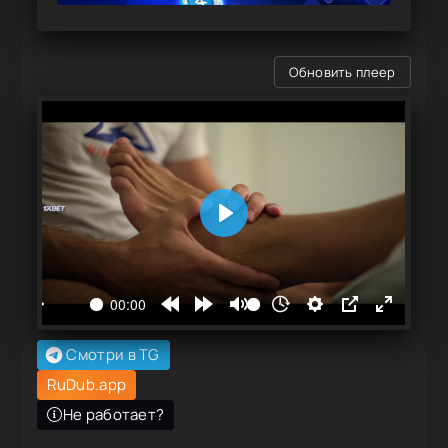
Обновить плеер
Смотри в TG
RuDub.app
Не работает?