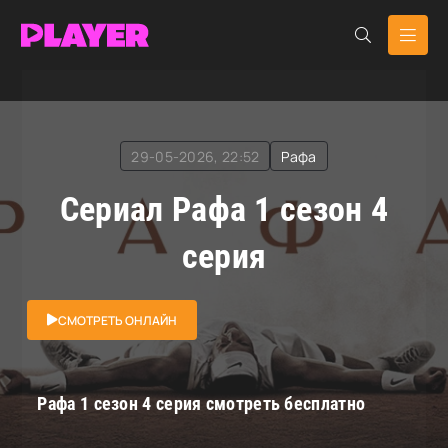
RuDub Player
»
Рафа
» Рафа
29-05-2026, 22:52
Рафа
Сериал Рафа 1 сезон 4
серия
СМОТРЕТЬ ОНЛАЙН
Рафа 1 сезон 4 серия смотреть бесплатно