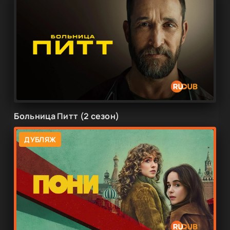
Больница Питт (2 сезон)
ДУБЛЯЖ