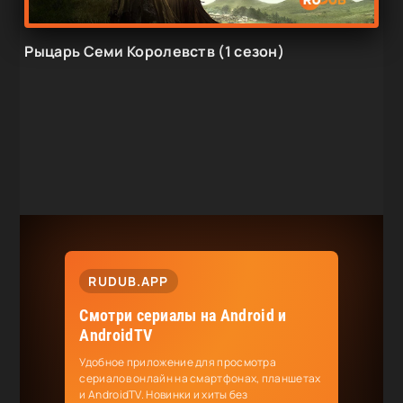
Рыцарь Семи Королевств (1 сезон)
RUDUB.APP
Смотри сериалы на Android и
AndroidTV
Удобное приложение для просмотра
сериалов онлайн на смартфонах, планшетах
и AndroidTV. Новинки и хиты без