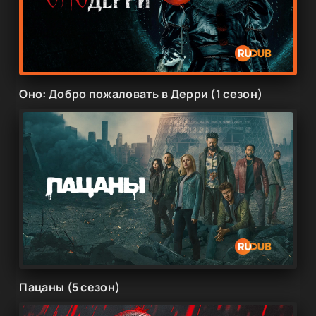
Оно: Добро пожаловать в Дерри (1 сезон)
Пацаны (5 сезон)