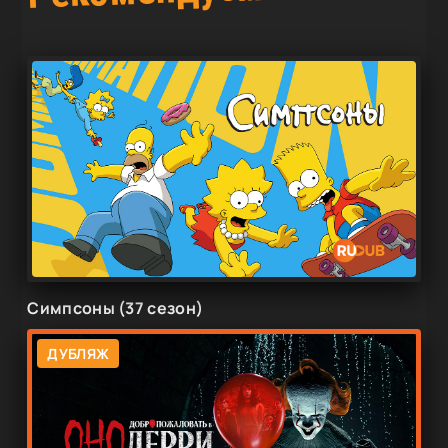
Симпсоны (37 сезон)
ДУБЛЯЖ