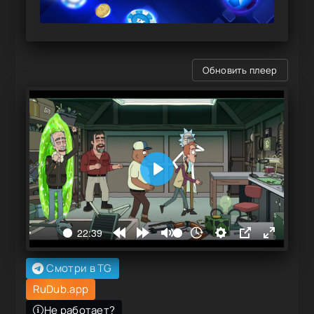
Обновить плеер
Смотри в TG
RuDub.app
Не работает?