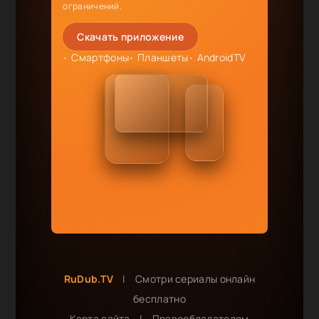
ограничений.
Скачать приложение
Смартфоны
Планшеты
AndroidTV
RuDub.TV
|
Смотри сериалы онлайн
бесплатно
Карта сайта
|
Правообладателям