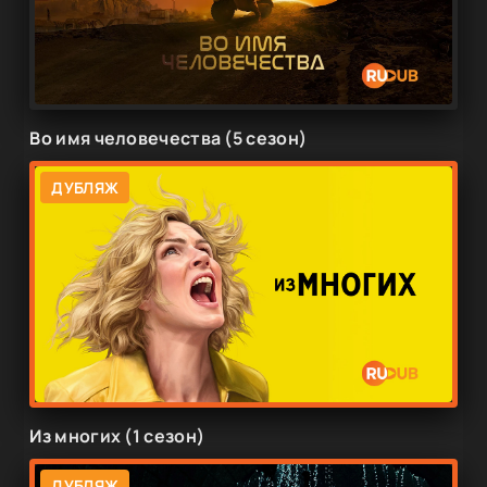
Во имя человечества (5 сезон)
ДУБЛЯЖ
Из многих (1 сезон)
ДУБЛЯЖ