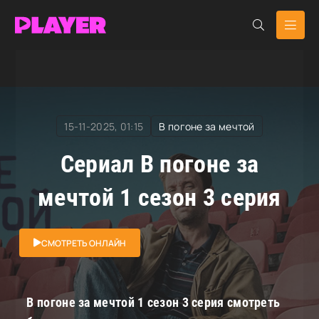
RuDub Player
»
В погоне за мечтой
» В погоне за
мечтой
15-11-2025, 01:15
В погоне за мечтой
Сериал В погоне за
мечтой 1 сезон 3 серия
СМОТРЕТЬ ОНЛАЙН
В погоне за мечтой 1 сезон 3 серия смотреть