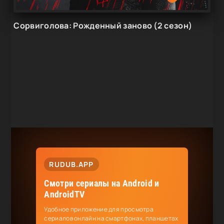
Сорвиголова: Рожденный заново (2 сезон)
RUDUB.APP
Смотри сериалы на Android и
AndroidTV
Удобное приложение для просмотра
сериалов онлайн на смартфонах, планшетах