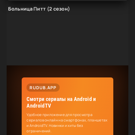
Больница Питт (2 сезон)
RUDUB.APP
Смотри сериалы на Android и
AndroidTV
Удобное приложение для просмотра
сериалов онлайн на смартфонах, планшетах
и AndroidTV. Новинки и хиты без
ограничений.