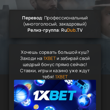
Перевод
: Профессиональный
(многоголосый, закадровый)
Релиз-группа
:
Ru
Dub
.TV
Хочешь сорвать большой куш?
Заходи на
1XBET
и забирай свой
щедрый бонус прямо сейчас!
Ставки, игры и казино уже ждут
тебя!
1XBET