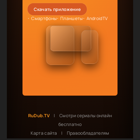
Скачать приложение
Смартфоны
Планшеты
AndroidTV
RuDub.TV
|
Смотри сериалы онлайн
бесплатно
Карта сайта
|
Правообладателям