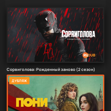
Сорвиголова: Рожденный заново (2 сезон)
ДУБЛЯЖ