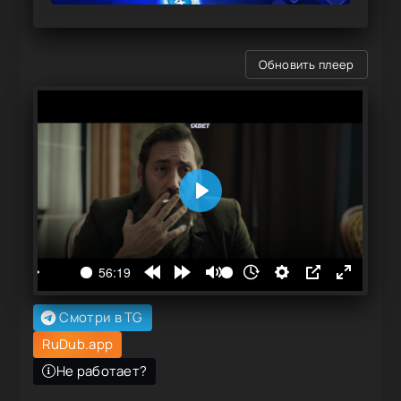
Обновить плеер
Смотри в TG
RuDub.app
Не работает?