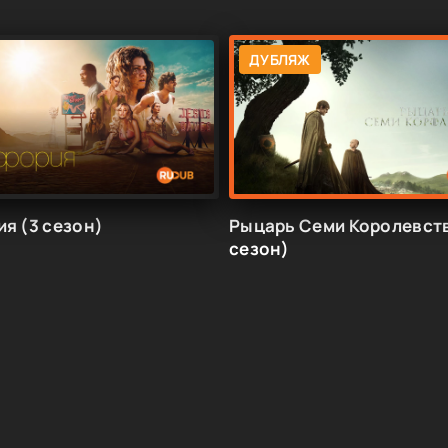
ДУБЛЯЖ
я (3 сезон)
Рыцарь Семи Королевств
сезон)