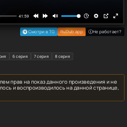
Смотри в TG
RuDub.app
Не работает?
рия
6 серия
7 серия
8 серия
лем прав на показ данного произведения и не
лось и воспроизводилось на данной странице,