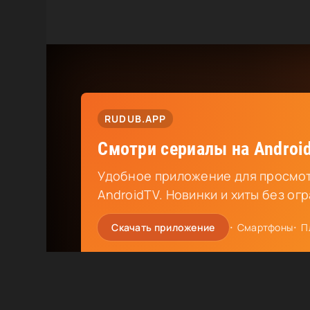
RUDUB.APP
Смотри сериалы на Android
Удобное приложение для просмот
AndroidTV. Новинки и хиты без ог
Скачать приложение
Смартфоны
П
RuDub.TV
|
Смотри сериалы онлайн бесплат