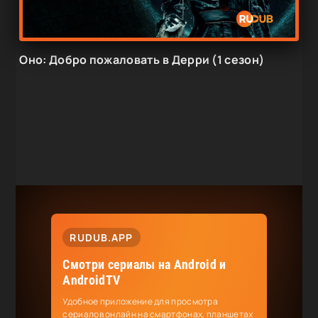
Оно: Добро пожаловать в Дерри (1 сезон)
RUDUB.APP
Смотри сериалы на Android и
AndroidTV
Удобное приложение для просмотра
сериалов онлайн на смартфонах, планшетах