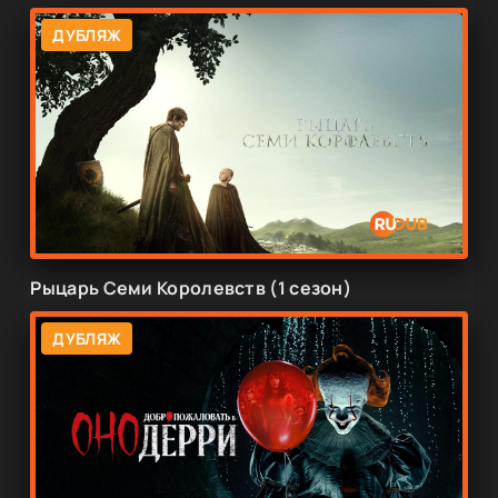
ДУБЛЯЖ
Рыцарь Семи Королевств (1 сезон)
ДУБЛЯЖ