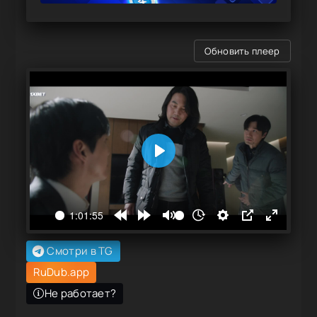
Обновить плеер
Смотри в TG
RuDub.app
Не работает?