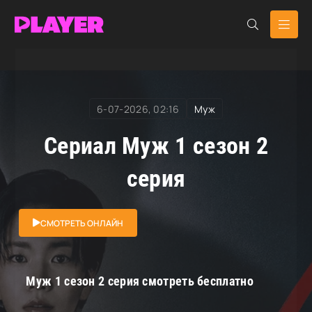
RuDub Player
»
Муж
» Муж
6-07-2026, 02:16
Муж
Сериал Муж 1 сезон 2
серия
СМОТРЕТЬ ОНЛАЙН
Муж 1 сезон 2 серия смотреть бесплатно