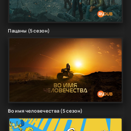
Пацаны (5 сезон)
Во имя человечества (5 сезон)