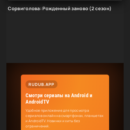
Сорвиголова: Рожденный заново (2 сезон)
RUDUB.APP
Смотри сериалы на Android и
AndroidTV
Удобное приложение для просмотра
сериалов онлайн на смартфонах, планшетах
и AndroidTV. Новинки и хиты без
ограничений.