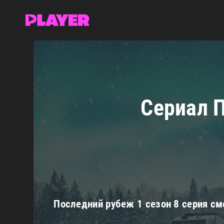
RuDub Player
»
Последний рубеж
» Последний руб
Сериал П
Последний рубеж 1 сезон 8 серия см