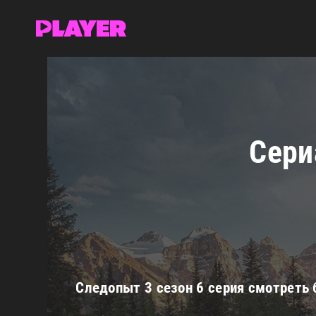
RuDub Player
»
Следопыт
» Следопыт
Сери
Следопыт 3 сезон 6 серия смотреть 