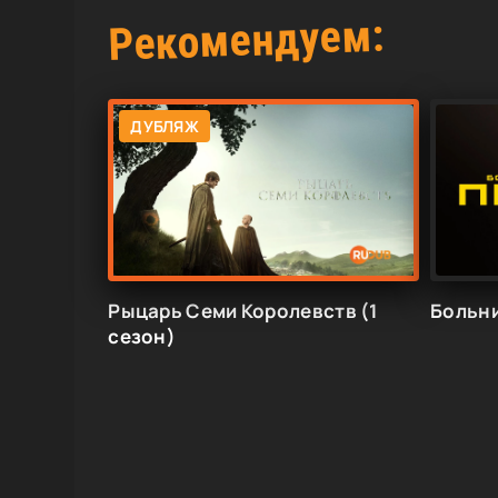
Рекомендуем:
ДУБЛЯЖ
Рыцарь Семи Королевств (1
Больни
сезон)