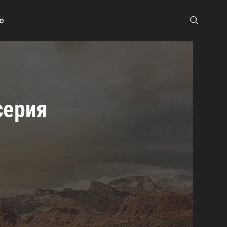
е
серия