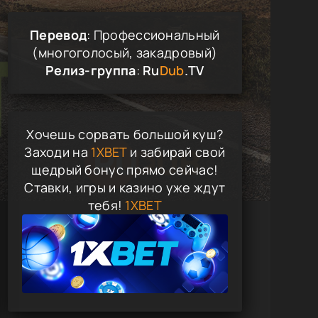
Перевод
: Профессиональный
(многоголосый, закадровый)
Релиз-группа
:
Ru
Dub
.TV
Хочешь сорвать большой куш?
Заходи на
1XBET
и забирай свой
щедрый бонус прямо сейчас!
Ставки, игры и казино уже ждут
тебя!
1XBET