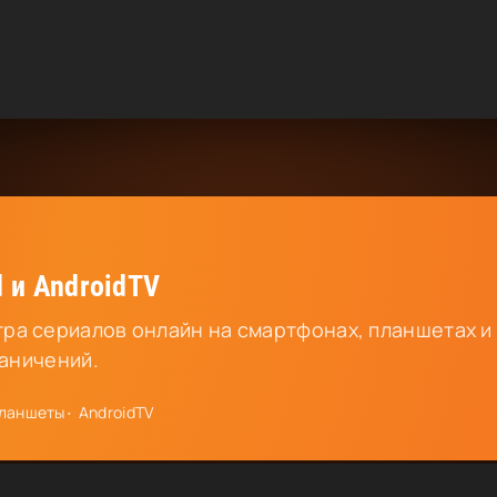
 и AndroidTV
ра сериалов онлайн на смартфонах, планшетах и
раничений.
ланшеты
AndroidTV