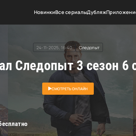
Новинки
Все сериалы
Дубляж
Приложени
24-11-2025, 16:40
Следопыт
ал Следопыт 3 сезон 6 
СМОТРЕТЬ ОНЛАЙН
бесплатно