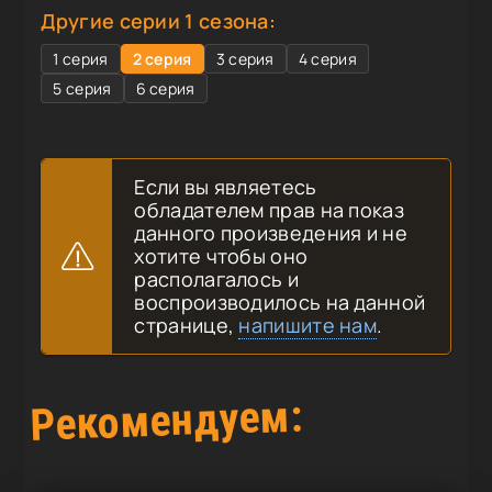
Другие серии 1 сезона:
1 серия
2 серия
3 серия
4 серия
5 серия
6 серия
Если вы являетесь
обладателем прав на показ
данного произведения и не
хотите чтобы оно
располагалось и
воспроизводилось на данной
странице,
напишите нам
.
Рекомендуем: