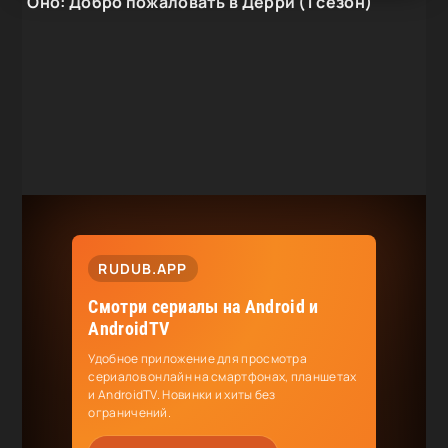
Оно: Добро пожаловать в Дерри (1 сезон)
RUDUB.APP
Смотри сериалы на Android и
AndroidTV
Удобное приложение для просмотра
сериалов онлайн на смартфонах, планшетах
и AndroidTV. Новинки и хиты без
ограничений.