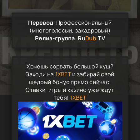
Перевод
: Профессиональный
(многоголосый, закадровый)
Релиз-группа
:
Ru
Dub
.TV
Хочешь сорвать большой куш?
Заходи на
1XBET
и забирай свой
щедрый бонус прямо сейчас!
Ставки, игры и казино уже ждут
тебя!
1XBET