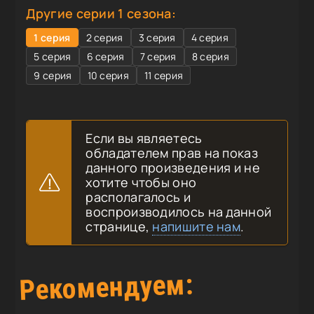
Другие серии 1 сезона:
1 серия
2 серия
3 серия
4 серия
5 серия
6 серия
7 серия
8 серия
9 серия
10 серия
11 серия
Если вы являетесь
обладателем прав на показ
данного произведения и не
хотите чтобы оно
располагалось и
воспроизводилось на данной
странице,
напишите нам
.
Рекомендуем: