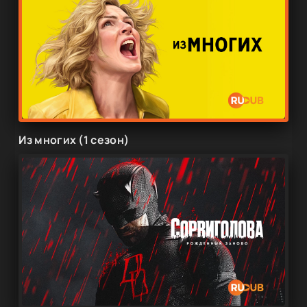
Из многих (1 сезон)