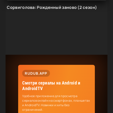
Сорвиголова: Рожденный заново (2 сезон)
RUDUB.APP
Смотри сериалы на Android и
AndroidTV
Удобное приложение для просмотра
сериалов онлайн на смартфонах, планшетах
и AndroidTV. Новинки и хиты без
ограничений.