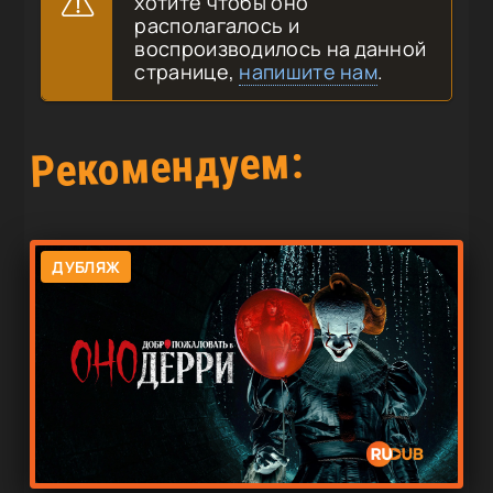
хотите чтобы оно
располагалось и
воспроизводилось на данной
странице,
напишите нам
.
Рекомендуем:
ДУБЛЯЖ