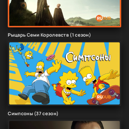
Рыцарь Семи Королевств (1 сезон)
Симпсоны (37 сезон)