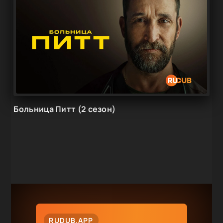
Больница Питт (2 сезон)
RUDUB.APP