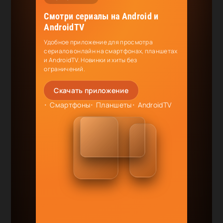
Смотри сериалы на Android и
AndroidTV
Удобное приложение для просмотра
сериалов онлайн на смартфонах, планшетах
и AndroidTV. Новинки и хиты без
ограничений.
Скачать приложение
Смартфоны
Планшеты
AndroidTV