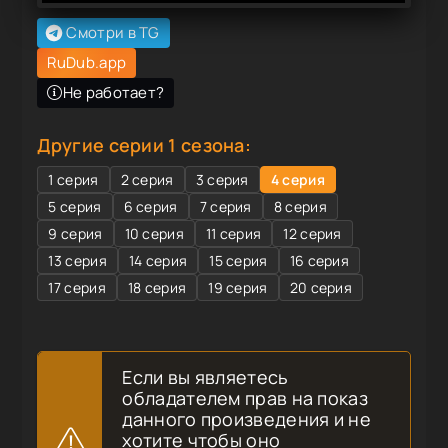
Смотри в TG
RuDub.app
Не работает?
Другие серии 1 сезона:
1 серия
2 серия
3 серия
4 серия
5 серия
6 серия
7 серия
8 серия
9 серия
10 серия
11 серия
12 серия
13 серия
14 серия
15 серия
16 серия
17 серия
18 серия
19 серия
20 серия
Если вы являетесь
обладателем прав на показ
данного произведения и не
хотите чтобы оно