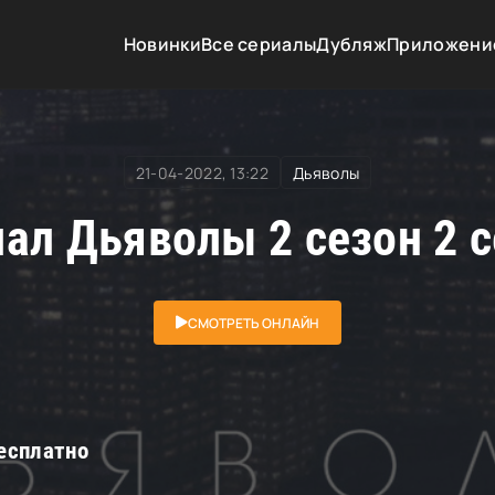
Новинки
Все сериалы
Дубляж
Приложени
21-04-2022, 13:22
Дьяволы
ал Дьяволы 2 сезон 2 
СМОТРЕТЬ ОНЛАЙН
есплатно