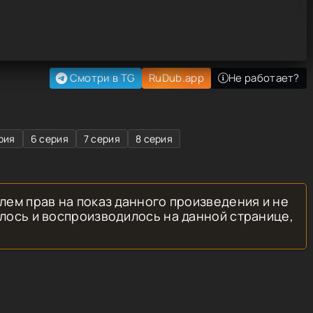
Смотри в TG
RuDub.app
Не работает?
рия
6 серия
7 серия
8 серия
лем прав на показ данного произведения и не
лось и воспроизводилось на данной странице,