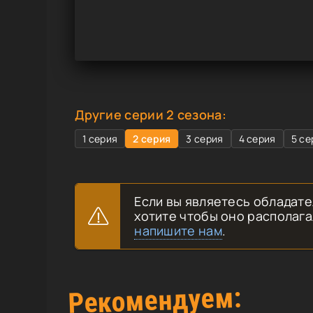
Другие серии 2 сезона:
1 серия
2 серия
3 серия
4 серия
5 се
Если вы являетесь обладате
хотите чтобы оно располага
напишите нам
.
Рекомендуем: