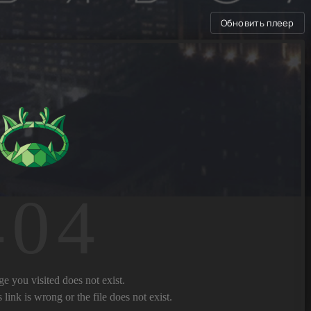
Обновить плеер