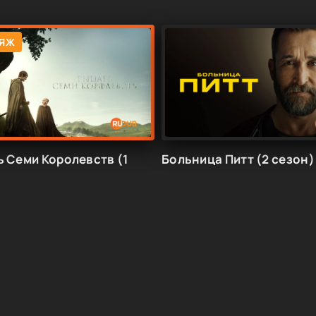
ЛЯЖ
 Семи Королевств (1
Больница Питт (2 сезон)