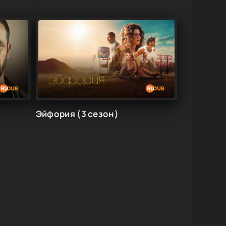
Эйфория (3 сезон)