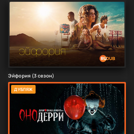
Эйфория (3 сезон)
ДУБЛЯЖ