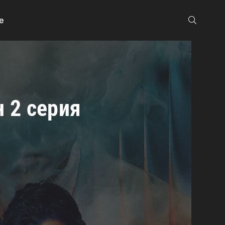
е
 2 серия