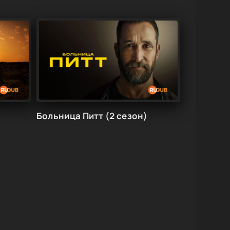
Больница Питт (2 сезон)