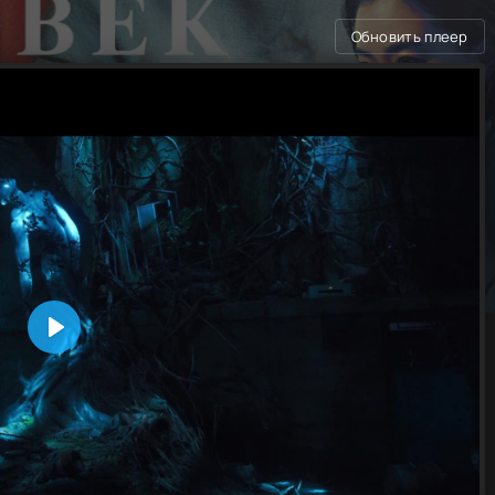
Обновить плеер