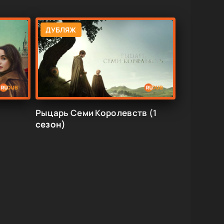
ДУБЛЯЖ
Рыцарь Семи Королевств (1
сезон)