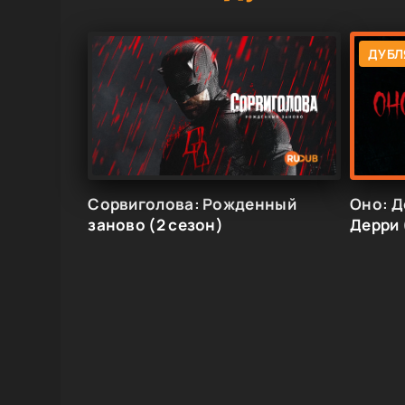
ДУБ
Сорвиголова: Рожденный
Оно: Д
заново (2 сезон)
Дерри 