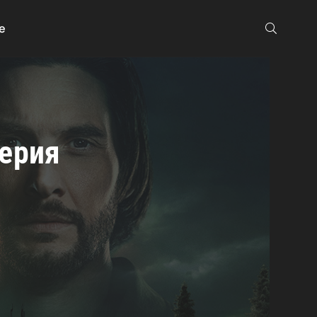
е
серия