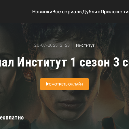
Новинки
Все сериалы
Дубляж
Приложени
20-07-2025, 21:28
Институт
ал Институт 1 сезон 3 
СМОТРЕТЬ ОНЛАЙН
бесплатно