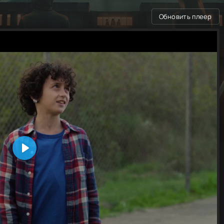
Обновить плеер