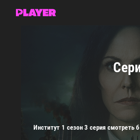
RuDub Player
»
Институт
» Институт
Сери
Институт 1 сезон 3 серия смотреть 