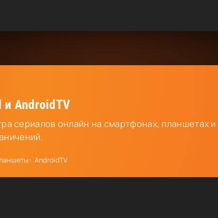
 и AndroidTV
ра сериалов онлайн на смартфонах, планшетах и
раничений.
ланшеты
AndroidTV
но