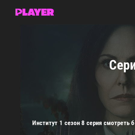
RuDub Player
»
Институт
» Институт
Сери
Институт 1 сезон 8 серия смотреть 