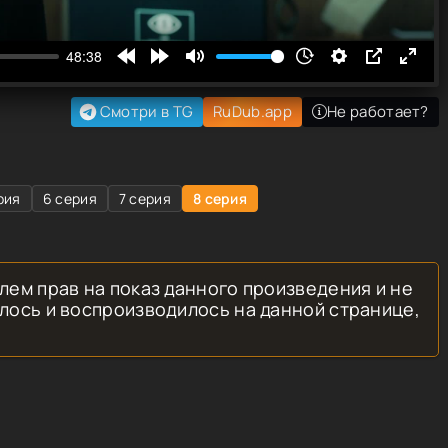
Смотри в TG
RuDub.app
Не работает?
рия
6 серия
7 серия
8 серия
лем прав на показ данного произведения и не
лось и воспроизводилось на данной странице,