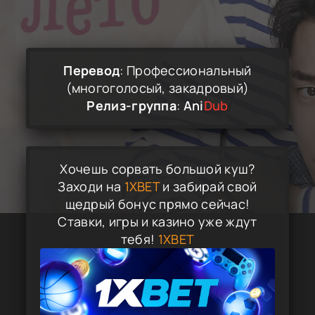
Перевод
: Профессиональный
(многоголосый, закадровый)
Релиз-группа
:
Ani
Dub
Хочешь сорвать большой куш?
Заходи на
1XBET
и забирай свой
щедрый бонус прямо сейчас!
Ставки, игры и казино уже ждут
тебя!
1XBET