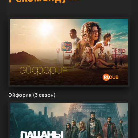
Эйфория (3 сезон)