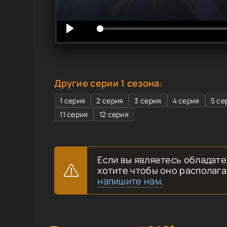
Другие серии 1 сезона:
1 серия
2 серия
3 серия
4 серия
5 се
11 серия
12 серия
Если вы являетесь обладате
хотите чтобы оно располага
напишите нам
.